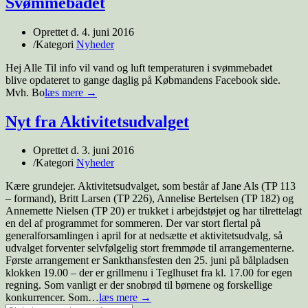
Svømmebadet
Oprettet d.
4. juni 2016
/
Kategori
Nyheder
Hej Alle Til info vil vand og luft temperaturen i svømmebadet
blive opdateret to gange daglig på Købmandens Facebook side.
Mvh. Bo
læs mere →
Nyt fra Aktivitetsudvalget
Oprettet d.
3. juni 2016
/
Kategori
Nyheder
Kære grundejer. Aktivitetsudvalget, som består af Jane Als (TP 113
– formand), Britt Larsen (TP 226), Annelise Bertelsen (TP 182) og
Annemette Nielsen (TP 20) er trukket i arbejdstøjet og har tilrettelagt
en del af programmet for sommeren. Der var stort flertal på
generalforsamlingen i april for at nedsætte et aktivitetsudvalg, så
udvalget forventer selvfølgelig stort fremmøde til arrangementerne.
Første arrangement er Sankthansfesten den 25. juni på bålpladsen
klokken 19.00 – der er grillmenu i Teglhuset fra kl. 17.00 for egen
regning. Som vanligt er der snobrød til børnene og forskellige
konkurrencer. Som…
læs mere →