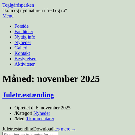
Teglgårdsparken
"kom og nyd naturen i fred og ro"
Menu
Forside
Faciliteter
Nyttig info
Nyheder
Galleri
Kontakt
Bestyrelsen
Aktiviteter
Måned:
november 2025
Juletræstænding
Oprettet d.
6. november 2025
/
Kategori
Nyheder
/
Med
0 kommentarer
JuletræstændingDownload
læs mere →