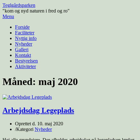
Teglgårdsparken
"kom og nyd naturen i fred og ro"
Menu
Forside
Faciliteter
Nyttig info
Nyheder
Galleri
Kontakt
Bestyrelsen
Aktiviteter
Måned:
maj 2020
Arbejdsdag Legeplads
Oprettet d.
10. maj 2020
/
Kategori
Nyheder
Hej alle grundejere. Der afholdes arbejdsdag på legepladsen lørdag