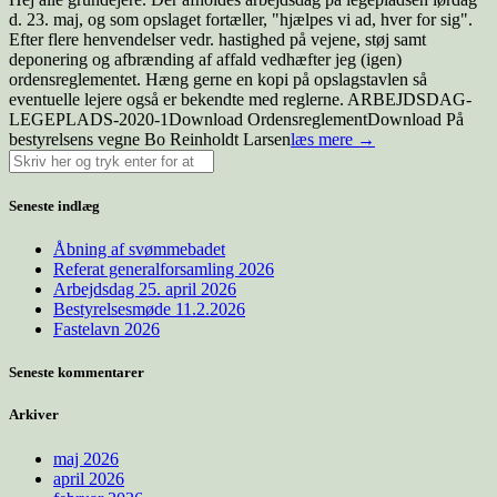
d. 23. maj, og som opslaget fortæller, "hjælpes vi ad, hver for sig".
Efter flere henvendelser vedr. hastighed på vejene, støj samt
deponering og afbrænding af affald vedhæfter jeg (igen)
ordensreglementet. Hæng gerne en kopi på opslagstavlen så
eventuelle lejere også er bekendte med reglerne. ARBEJDSDAG-
LEGEPLADS-2020-1Download OrdensreglementDownload På
bestyrelsens vegne Bo Reinholdt Larsen
læs mere →
Seneste indlæg
Åbning af svømmebadet
Referat generalforsamling 2026
Arbejdsdag 25. april 2026
Bestyrelsesmøde 11.2.2026
Fastelavn 2026
Seneste kommentarer
Arkiver
maj 2026
april 2026