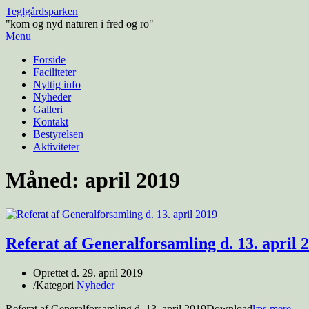
Teglgårdsparken
"kom og nyd naturen i fred og ro"
Menu
Forside
Faciliteter
Nyttig info
Nyheder
Galleri
Kontakt
Bestyrelsen
Aktiviteter
Måned:
april 2019
Referat af Generalforsamling d. 13. april 
Oprettet d.
29. april 2019
/
Kategori
Nyheder
Referat af Generalforsamling d. 13. april 2019Download
læs mere →