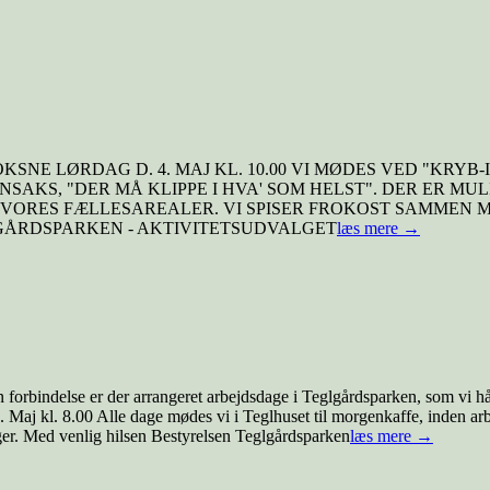
NE LØRDAG D. 4. MAJ KL. 10.00 VI MØDES VED "KRYB-
AKS, "DER MÅ KLIPPE I HVA' SOM HELST". DER ER MUL
Å VORES FÆLLESAREALER. VI SPISER FROKOST SAMMEN
LGÅRDSPARKEN - AKTIVITETSUDVALGET
læs mere →
forbindelse er der arrangeret arbejdsdage i Teglgårdsparken, som vi håb
Maj kl. 8.00 Alle dage mødes vi i Teglhuset til morgenkaffe, inden ar
lger. Med venlig hilsen Bestyrelsen Teglgårdsparken
læs mere →