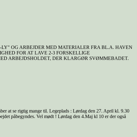
I-LY" OG ARBEJDER MED MATERIALER FRA BL.A. HAVEN
IGHED FOR AT LAVE 2-3 FORSKELLIGE
 MED ARBEJDSHOLDET, DER KLARGØR SVØMMEBADET.
er at se rigtig mange til. Legeplads : Lørdag den 27. April kl. 9.30
bejdet påbegyndes. Vel mødt ! Lørdag den 4.Maj kl 10 er der også